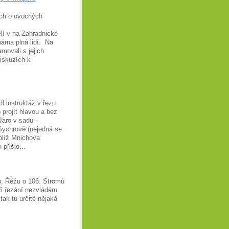
ech o ovocných
lí v na Zahradnické
árna plná lidí. Na
movali s jejich
iskuzích k
 instruktáž v řezu
projít hlavou a bez
Jaro v sadu -
 Sychrově (nejedná se
blíž Mnichova
přišlo...
du. Řěžu o 106. Stromů
ři řezání nezvládám
tak tu určitě nějaká