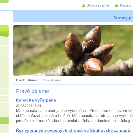
Úvodní stránka
Mapa st
Stromy pro
Úvodní stránka
|
Právě děláme
Právě děláme
Kapacita vyčerpána
22.02.2022 16:04
Má kapacita na letošní jaro je vyčerpána Předem se omlouvám vše
chtěli prořazat jabloně a hrušně. Má kapacita na toto jaro je vyčer
jen několik stromků, zkuste zavolat a třeba se domluvíme. Děkuj
Řez vybraných ovocných stromů ve Strahovské zahradě