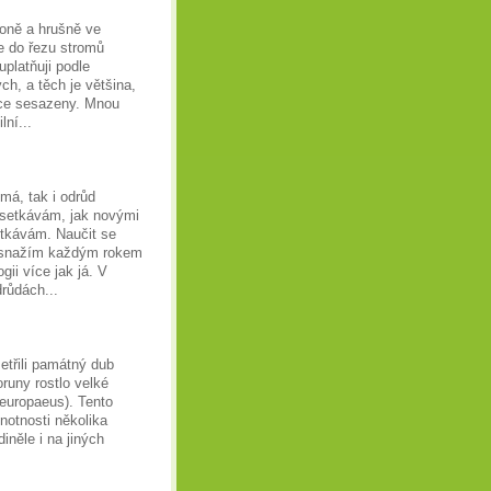
loně a hrušně ve
e do řezu stromů
uplatňuji podle
ch, a těch je většina,
boce sesazeny. Mnou
lní...
má, tak i odrůd
 setkávám, jak novými
etkávám. Naučit se
se snažím každým rokem
gii více jak já. V
růdách...
etřili památný dub
runy rostlo velké
 europaeus). Tento
mnotnosti několika
iněle i na jiných
.