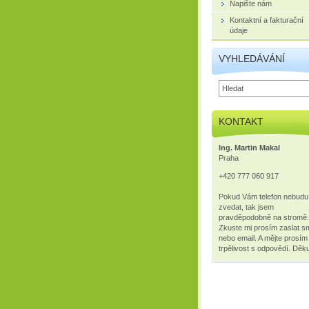
Napište nám
Kontaktní a fakturační
údaje
VYHLEDÁVÁNÍ
KONTAKT
Ing. Martin Makal
Praha
+420 777 060 917
Pokud Vám telefon nebudu
zvedat, tak jsem
pravděpodobně na stromě.
Zkuste mi prosím zaslat s
nebo email. A mějte prosím
trpělivost s odpovědí. Děkuj