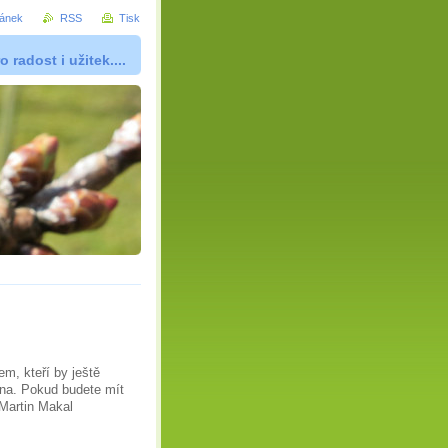
ránek
RSS
Tisk
 radost i užitek....
m, kteří by ještě
pána. Pokud budete mít
i Martin Makal