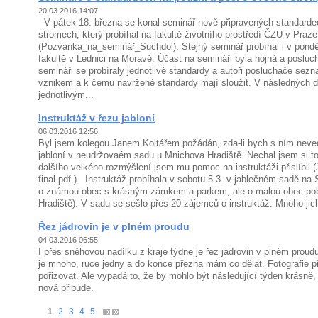
20.03.2016 14:07
V pátek 18. března se konal seminář nově připravených standard
stromech, který probíhal na fakultě životního prostředí ČZU v Praze
(Pozvánka_na_seminář_Suchdol). Stejný seminář probíhal i v pondě
fakultě v Lednici na Moravě. Účast na semináři byla hojná a posluch
semináři se probíraly jednotlivé standardy a autoři posluchače sezna
vznikem a k čemu navržené standardy mají sloužit. V následných d
jednotlivým...
Instruktáž v řezu jabloní
06.03.2016 12:56
Byl jsem kolegou Janem Koltářem požádán, zda-li bych s ním nevedl
jabloní v neudržovaém sadu u Mnichova Hradiště. Nechal jsem si to 
dalšího velkého rozmýšlení jsem mu pomoc na instruktáži přislíbil (
final.pdf ). Instruktáž probíhala v sobotu 5.3. v jablečném sadě na
o známou obec s krásným zámkem a parkem, ale o malou obec po
Hradiště). V sadu se sešlo přes 20 zájemců o instruktáž. Mnoho jich 
Řez jádrovin je v plném proudu
04.03.2016 06:55
I přes sněhovou nadílku z kraje týdne je řez jádrovin v plném prou
je mnoho, ruce jedny a do konce přezna mám co dělat. Fotografie p
pořizovat. Ale vypadá to, že by mohlo být následující týden krásně, 
nová přibude.
1
2
3
4
5