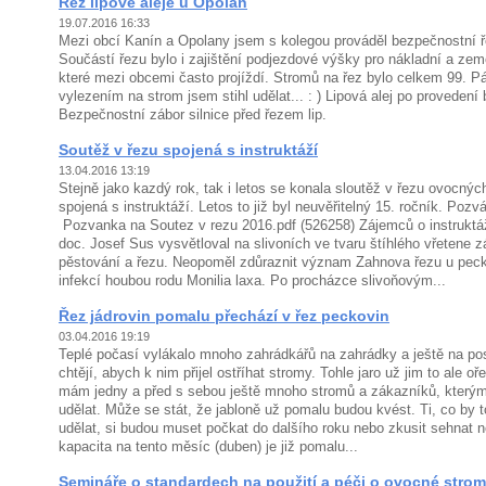
Řez lipové aleje u Opolan
19.07.2016 16:33
Mezi obcí Kanín a Opolany jsem s kolegou prováděl bezpečnostní ře
Součástí řezu bylo i zajištění podjezdové výšky pro nákladní a ze
které mezi obcemi často projíždí. Stromů na řez bylo celkem 99. Pár
vylezením na strom jsem stihl udělat... : ) Lipová alej po provede
Bezpečnostní zábor silnice před řezem lip.
Soutěž v řezu spojená s instruktáží
13.04.2016 13:19
Stejně jako kazdý rok, tak i letos se konala sloutěž v řezu ovocnýc
spojená s instruktáží. Letos to již byl neuvěřitelný 15. ročník. Poz
Pozvanka na Soutez v rezu 2016.pdf (526258) Zájemců o instruktáž
doc. Josef Sus vysvětloval na slivoních ve tvaru štíhlého vřetene z
pěstování a řezu. Neopoměl zdůraznit význam Zahnova řezu u peck
infekcí houbou rodu Monilia laxa. Po procházce slivoňovým...
Řez jádrovin pomalu přechází v řez peckovin
03.04.2016 19:19
Teplé počasí vylákalo mnoho zahrádkářů na zahrádky a ještě na pos
chtějí, abych k nim přijel ostříhat stromy. Tohle jaro už jim to ale o
mám jedny a před s sebou ještě mnoho stromů a zákazníků, kterým j
udělat. Může se stát, že jabloně už pomalu budou kvést. Ti, co by t
udělat, si budou muset počkat do dalšího roku nebo zkusit sehnat 
kapacita na tento měsíc (duben) je již pomalu...
Semináře o standardech na použití a péči o ovocné stromy