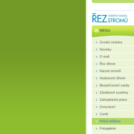
MENU
Úvodní stránka
Novinky
O mně
Řez dřevin
Kácení stromů
Hodnocení dřevin
Bezpečnostní vazby
Závlahové systémy
Zahradnické práce
Ovocnictví
Ceník
Právě děláme
Fotogalerie