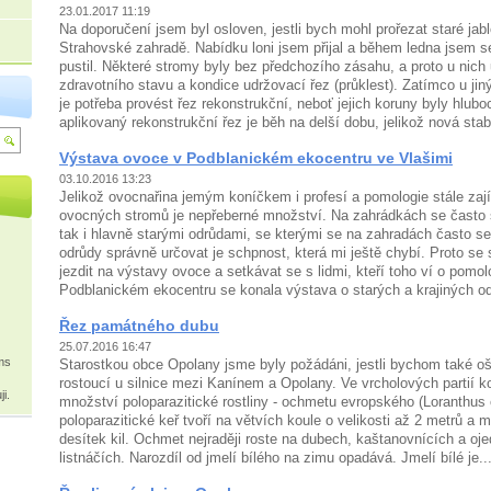
23.01.2017 11:19
Na doporučení jsem byl osloven, jestli bych mohl prořezat staré jab
Strahovské zahradě. Nabídku loni jsem přijal a během ledna jsem s
pustil. Některé stromy byly bez předchozího zásahu, a proto u nich 
zdravotního stavu a kondice udržovací řez (průklest). Zatímco u jiný
je potřeba provést řez rekonstrukční, neboť jejich koruny byly hlu
aplikovaný rekonstrukční řez je běh na delší dobu, jelikož nová stabi
Výstava ovoce v Podblanickém ekocentru ve Vlašimi
03.10.2016 13:23
Jelikož ovocnařina jemým koníčkem i profesí a pomologie stále zají
ovocných stromů je nepřeberné množství. Na zahrádkách se často
tak i hlavně starými odrůdami, se kterými se na zahradách často s
odrůdy správně určovat je schpnost, která mi ještě chybí. Proto 
jezdit na výstavy ovoce a setkávat se s lidmi, kteří toho ví o pomolo
Podblanickém ekocentru se konala výstava o starých a krajiných od
Řez památného dubu
25.07.2016 16:47
ms
Starostkou obce Opolany jsme byly požádáni, jestli bychom také oš
rostoucí u silnice mezi Kanínem a Opolany. Ve vrcholových partií ko
i.
množství poloparazitické rostliny - ochmetu evropského (Loranthus
poloparazitické keř tvoří na větvích koule o velikosti až 2 metrů a 
desítek kil. Ochmet nejraději roste na dubech, kaštanovnících a ojed
listnáčích. Narozdíl od jmelí bílého na zimu opadává. Jmelí bílé je..