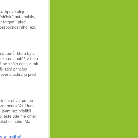
z lipové aleje.
mědělské automobily,
 fotgrafií před
ní bezpočnostního řezu.
h stromů, která byla
vánka na soutěž v řezu
 se sešlo dost, a tak
ákladní principy
ovin a ochranu před
lední chvíli po mě
řezat nedokáži. Ruce
sem řez přislíbil
o ještě ode mě chtěli
někoho jiného. Má
 v krajině