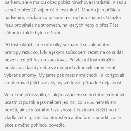
parkem, ale o malou obec poblíž Mnichova Hradiště). V sadu
se sešlo přes 20 zájemců o instruktáž. Mnoho jich přišlo s
nadšením, nůžkami a pilkami a s trochou znalostí. Ukázka
řezu probíhala na stromech, na kterých nebylo přes 7 let
sáhnuto, takže bylo co řezat.
Při instruktáži jsme učasníky seznámili se základními
principy řezu; co, kdy a jakým způsobem řezat; na co si dát
pozor a co při řezu respektovat. Po vlastní instruktáži si
posluchači každý nebo ve dvojicích zkoušeli samy řezat
vybrané stromy. My jsme pak mezi nimi chodili a korigovali
a dolaďovali jejich zásahy; vysvětlovali případné nejasnosti.
Velmi mě překvapilo, s jakým zápelem se do toho jednotliví
účastníci pustili a jak někteří jedinci, co
něměli ani
o řezu
ponětí,jak se vlastního řezu zhostili. Na instruktáži i po ní
vládla velmi přátelská atmosféra a doufám si soudit, ža se
akce z mého pohledu povedla.