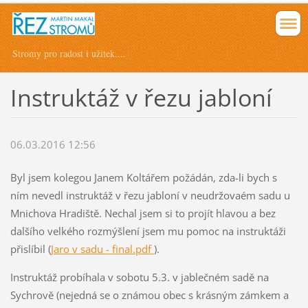
Stromy pro radost i užitek....
Instruktáž v řezu jabloní
06.03.2016 12:56
Byl jsem kolegou Janem Koltářem požádán, zda-li bych s
ním nevedl instruktáž v řezu jabloní v neudržovaém sadu u
Mnichova Hradiště. Nechal jsem si to projít hlavou a bez
dalšího velkého rozmýšlení jsem mu pomoc na instruktáži
přislíbil (
Jaro v sadu - final.pdf
).
Instruktáž probíhala v sobotu 5.3. v jablečném sadě na
Sychrově (nejedná se o známou obec s krásným zámkem a