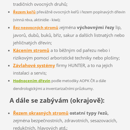
tradičních ovocných druhů;
Řezem keřů
převážně ovocných keřů i řezem popínavých dřevin
(vinná réva, aktinidie - kiwi);
ejména
výchovnými řezy
lip,
Řez neovocných stromů
z
javorů, dubů, buků, bříz, sakur a dalších listnatých nebo
jehličnatých dřevin;
Kácením stromů
a to běžným od pařezu nebo i
rizikovým pomocí arboristické techniky nebo plošiny;
Závlahové systémy
firmy HUNTER, a to na jejich
instalaci a servis;
Hodnocením dřevin
podle metodiky AOPK ČR a dále
dendrologickými a inventarizačními průzkumy.
A dále se zabývám (okrajově):
Řezem okrasných stromů
ostatní typy řezů,
zejména
bezpečnostních, zdravotních, sesazovacích,
redukčních, hlavových atd
.
;