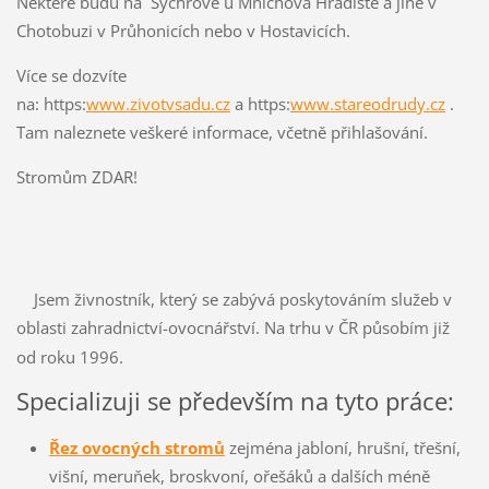
Některé budu na Sychrově u Mnichova Hradiště a jiné v
Chotobuzi v Průhonicích nebo v Hostavicích.
Více se dozvíte
na: https:
www.zivotvsadu.cz
a https:
www.stareodrudy.cz
.
Tam naleznete veškeré informace, včetně přihlašování.
Stromům ZDAR!
Jsem živnostník, který se zabývá poskytováním služeb v
oblasti zahradnictví-ovocnářství. Na trhu v ČR působím již
od roku 1996.
Specializuji se především na tyto práce:
Řez ovocných stromů
zejména jabloní, hrušní, třešní,
višní, meruňek, broskvoní, ořešáků a dalších méně