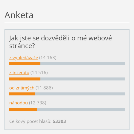
Anketa
Jak jste se dozvěděli o mé webové
stránce?
z vyhledávače
(14 163)
z inzerátu
(14 516)
od známých
(11 886)
náhodou
(12 738)
Celkový počet hlasů:
53303