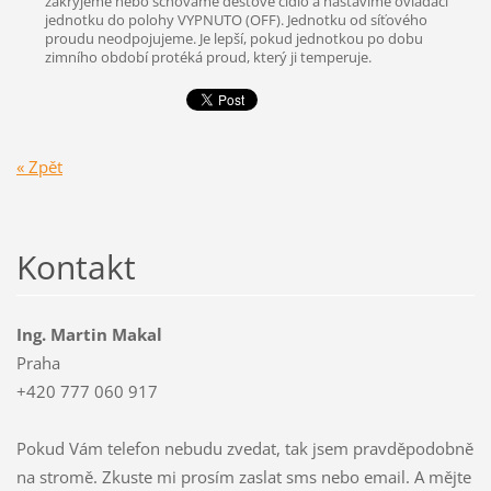
zakryjeme nebo schováme dešťové čidlo a nastavíme ovládací
jednotku do polohy VYPNUTO (OFF). Jednotku od síťového
proudu neodpojujeme. Je lepší, pokud jednotkou po dobu
zimního období protéká proud, který ji temperuje.
« Zpět
Kontakt
Ing. Martin Makal
Praha
+420 777 060 917
Pokud Vám telefon nebudu zvedat, tak jsem pravděpodobně
na stromě. Zkuste mi prosím zaslat sms nebo email. A mějte