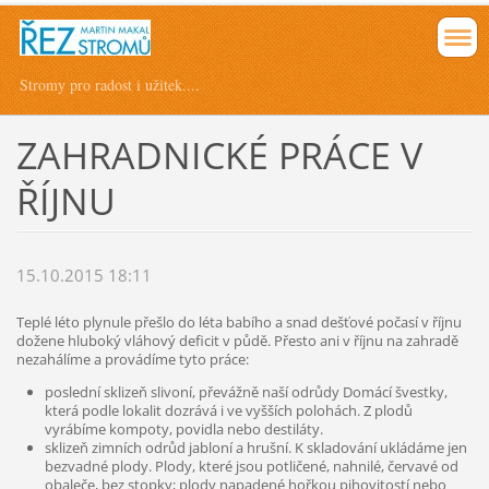
Stromy pro radost i užitek....
ZAHRADNICKÉ PRÁCE V
ŘÍJNU
15.10.2015 18:11
Teplé léto plynule přešlo do léta babího a snad dešťové počasí v říjnu
dožene hluboký vláhový deficit v půdě. Přesto ani v říjnu na zahradě
nezahálíme a provádíme tyto práce:
poslední sklizeň slivoní, převážně naší odrůdy Domácí švestky,
která podle lokalit dozrává i ve vyšších polohách. Z plodů
vyrábíme kompoty, povidla nebo destiláty.
sklizeň zimních odrůd jabloní a hrušní. K skladování ukládáme jen
bezvadné plody. Plody, které jsou potličené, nahnilé, červavé od
obaleče, bez stopky; plody napadené hořkou pihovitostí nebo