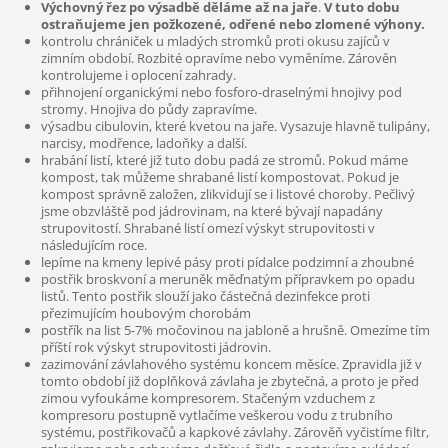
Výchovný řez po výsadbě děláme až na jaře
.
V tuto dobu
ostraňujeme jen požkozené, odřené nebo zlomené výhony.
kontrolu chrániček u mladých stromků proti okusu zajíců v
zimním období. Rozbité opravíme nebo vyměníme. Zárověn
kontrolujeme i oplocení zahrady.
přihnojení organickými nebo fosforo-draselnými hnojivy pod
stromy. Hnojiva do půdy zapravíme.
výsadbu cibulovin, které kvetou na jaře. Vysazuje hlavně tulipány,
narcisy, modřence, ladoňky a další.
hrabání listí, které již tuto dobu padá ze stromů. Pokud máme
kompost, tak můžeme shrabané listí kompostovat. Pokud je
kompost správně založen, zlikvidují se i listové choroby. Pečlivý
jsme obzvláště pod jádrovinam, na které bývají napadány
strupovitostí. Shrabané listí omezí výskyt strupovitosti v
následujícím roce.
lepíme na kmeny lepivé pásy proti pídalce podzimní a zhoubné
postřik broskvoní a meruněk měďnatým přípravkem po opadu
listů. Tento postřik slouží jako částečná dezinfekce proti
přezimujícím houbovým chorobám
postřík na list 5-7% močovinou na jabloně a hrušně. Omezíme tím
příští rok výskyt strupovitosti jádrovin.
zazimování závlahového systému koncem měsíce. Zpravidla již v
tomto období již doplňková závlaha je zbytečná, a proto je před
zimou vyfoukáme kompresorem. Stačeným vzduchem z
kompresoru postupně vytlačíme veškerou vodu z trubního
systému, postřikovačů a kapkové závlahy. Zárověň vyčistíme filtr,