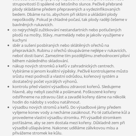
strupovitostí či spálené od letošního slunce. Pečlivě přebrané
plody skládáme
předem přepravených a vydezinfikovaných
bedem. Dbáme na to, abychom při sklizni a ukládání plody
nepoškodily. Pokud je chladné počasí, tak plody raději češeme v
bavlněných rukavicích.
co nejrychlejší zužitkování nestandartních nebo potlučených
plodů na mošty, šťávy, marmelády nebo je jakoliv využijeme v
kuchyni
sběr a sušení posbíraných nebo sklátěných ořechů na
přepravkách. Rubinu z ořechů sloupáváme nejlépe v rukavicích,
neboť dosti barví. Zamezíme tím pozdějšímu znehodnocení plísní
během následného skladování.
nákup nových stromků a keřů v zahradnických centrech.
Vybíráme si jenom kvalitní výpěsky. Pečlivě kontrolujeme můsto
srůstu mezi podnoží a vlastní odrůdou, kořenový systém a
dostatečný počet vyzrálých výhonů.
kontrolu před vlastní výsadbou zdravost kořenů. Sledujeme
hlavně, aby nebyli zaschlé a polámané. Poškozené kořeny
odsříhneme na zdravou část a zavadlé kořeny dáme na několik
hodin do nádoby s vodou natáhnout.
výsadbu nových stromů a keřů. Do výsadbové jámy předem
vylijeme konev vody a necháme zasáknout. Po té zatlučeme kůl a
provedeme vlastní výsadbu stromku. Při výsadbě stromkem
potřásáme, aby se zem dostala mezi kořeny. Důkladně zem při
výsadbě ušlapáváme. Nakonec uděláme zálivkovou mísu a
přivážeme stromek ke kůlu.