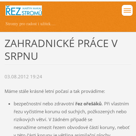
Stromy pro radost i užitek....
ZAHRADNICKÉ PRÁCE V
SRPNU
03.08.2012 19:24
Máme stále krásné letní počasí a tak provádíme:
bezpečnostní nebo zdravotní
řez ořešáků
. Při vlastním
řezu vyčístíme korunu od suchých, požkozených nebo
rizikových větví. V žádném případě se
nesnažíme omezit řezem obvodové částí koruny, neboť
v této části koruny je většina asimilační plochy