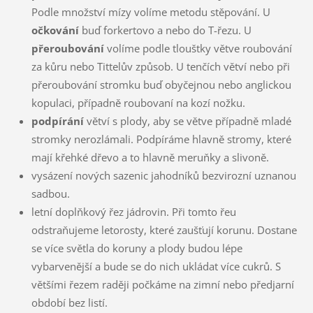
Podle množství mízy volíme metodu stěpování. U
očkování
buď forkertovo a nebo do T-řezu. U
přeroubování
volíme podle tlouštky větve roubování
za kůru nebo Tittelův způsob. U tenčích větví nebo při
přeroubování stromku buď obyčejnou nebo anglickou
kopulaci, případně roubovaní na kozí nožku.
podpírání
větví s plody, aby se větve případně mladé
stromky nerozlámali. Podpíráme hlavně stromy, které
mají křehké dřevo a to hlavně meruňky a slivoně.
vysázení nových sazenic jahodníků bezvirozní uznanou
sadbou.
letní doplňkový řez jádrovin. Při tomto řeu
odstraňujeme letorosty, které zaušťují korunu. Dostane
se více světla do koruny a plody budou lépe
vybarvenější a bude se do nich ukládat více cukrů. S
většími řezem raději počkáme na zimní nebo předjarní
období bez listí.