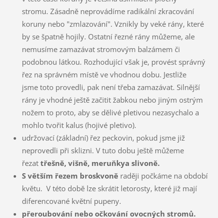
stromu. Zásadně neprovádíme radikální zkracování
koruny nebo "zmlazování". Vznikly by veké rány, které
by se špatně hojily. Ostatní řezné rány můžeme, ale
nemusíme zamazávat stromovým balzámem či
podobnou látkou. Rozhodující však je, provést správný
řez na správném místě ve vhodnou dobu. Jestliže
jsme toto provedli, pak není třeba zamazávat. Silnější
rány je vhodné ještě začitit žabkou nebo jiným ostrým
nožem to proto, aby se dělivé pletivou nezasychalo a
mohlo tvořit kalus (hojivé pletivo).
udržovací (základní) řez peckovin, pokud jsme již
neprovedli při sklizni. V tuto dobu ještě můžeme
řezat
třešně, višně, meruňkya slivoně.
S větším řezem broskvoně
raději počkáme na období
květu. V této době lze skrátit letorosty, které již mají
diferencované květní pupeny.
přeroubování nebo očkování ovocných stromů.