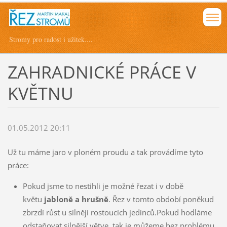
Stromy pro radost i užitek....
ZAHRADNICKÉ PRÁCE V
KVĚTNU
01.05.2012 20:11
Už tu máme jaro v ploném proudu a tak provádíme tyto
práce:
Pokud jsme to nestihli je možné řezat i v době
květu
jabloně a hrušně
. Řez v tomto období poněkud
zbrzdí růst u silněji rostoucích jedinců.Pokud hodláme
odstaňovat silnější větve, tak je můžeme bez problému