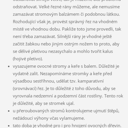
odstraňovat. Velké řezné rány můžeme, ale nemusíme
zamazávat stromovým balzámem či podobnou látkou.
Rozhodující však je, provést správný řez na vhodném
místě ve vhodnou dobu. Pakliže toto jsme provedli, tak
není třeba zamazávat. Silnější rány je vhodné ještě
začitit žabkou nebo jiným ostrým nožem to proto, aby
se dělivé pletivou nezasychalo a mohlo tvořit kalus
(hojivé pletivo).
vysazujeme ovocné stromy a keře s balem. Důležité je
vydatně zalít. Nezapomínáme stromky a keře před
výsadbou sestříhnou, udělat tzv. kamparativní
(srovnávací) řez. Je to důležité z toho důvodu, aby se
vyrovnala nedzemní a podzemní část rostliny. Tento rok
je důležité, aby se stromek ujal.
u přeroubovaných stromů kontrolujeme ujmutí štěpů,
nežádoucí výhony včas vylamujeme.
tato doba je vhodné pro i pro hnojení ovocných dřevin.