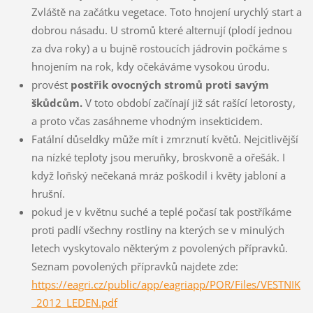
Zvláště na začátku vegetace. Toto hnojení urychlý start a
dobrou násadu. U stromů které alternují (plodí jednou
za dva roky) a u bujně rostoucích jádrovin počkáme s
hnojením na rok, kdy očekáváme vysokou úrodu.
provést
postřik ovocných stromů proti savým
škůdcům.
V toto období začínají již sát rašící letorosty,
a proto včas zasáhneme vhodným insekticidem.
Fatální důseldky může mít i zmrznutí květů. Nejcitlivější
na nízké teploty jsou meruňky, broskvoně a ořešák. I
když loňský nečekaná mráz poškodil i květy jabloní a
hrušní.
pokud je v květnu suché a teplé počasí tak postříkáme
proti padlí všechny rostliny na kterých se v minulých
letech vyskytovalo některým z povolených přípravků.
Seznam povolených přípravků najdete zde:
https://eagri.cz/public/app/eagriapp/POR/Files/VESTNIK
_2012_LEDEN.pdf