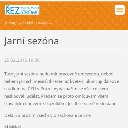
Stromy pro radost i užitek....
Jarní sezóna
25.02.2015 19:08
Tuto jarní sezónu budu mít pracovně omezenou, neboť
během jarních měsíců (březen až květen) ukončuji dálkové
studium na ČZU v Praze. Vynasnažím se vše, co jsem
nasliboval, udělat. Předem se proto omlouvám všem
stávajícím i novým zákazníkům, jestli se na ně nedostane.
Děkuji a prosím všechny o zachování přízně.
M.Makal